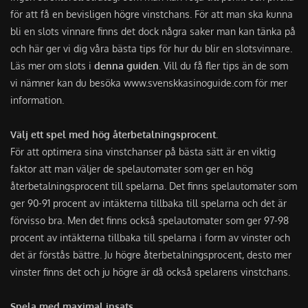
för att få en bevisligen högre vinstchans. För att man ska kunna
bli en slots vinnare finns det dock några saker man kan tänka på
och här ger vi dig våra bästa tips för hur du blir en slotsvinnare.
Läs mer om slots i
denna guiden
. Vill du få fler tips än de som
vi nämner kan du besöka www.svenskkasinoguide.com för mer
information.
Välj ett spel med hög återbetalningsprocent.
För att optimera sina vinstchanser på bästa sätt är en viktig
faktor att man väljer de spelautomater som ger en hög
återbetalningsprocent till spelarna. Det finns spelautomater som
ger 90-91 procent av intäkterna tillbaka till spelarna och det är
förvisso bra. Men det finns också spelautomater som ger 97-98
procent av intäkterna tillbaka till spelarna i form av vinster och
det är förstås bättre. Ju högre återbetalningsprocent, desto mer
vinster finns det och ju högre är då också spelarens vinstchans.
Spela med maximal insats.