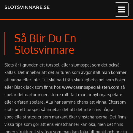
SLOTSVINNARE.SE
Så Blir Du En
Slotsvinnare
Slots är i grunden ett turspel, eller slumpspel som det också
kallas. Det innebär att det är turen som avgör ifall man kommer
att vinna eller inte. Till skillnad från skicklighetsspel som Poker
eller Black Jack som finns hos
www.casinospecialisten.com
så
spelar det därför ingen större roll ifall man är nybörjarspelare
eller erfaren spelare. Alla har samma chans att vinna. Eftersom
slots är ett turspel så innebär det att det inte finns några
speciella strategier som markant ökar vinstchanserna. Det finns
vissa tips som gör att ens vinstchanser kan öka, men det finns
ingen strukturell strategi som man kan följa till punkt och pricka